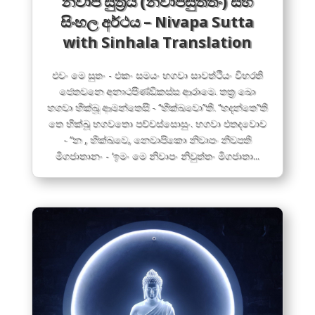
නිවාප සුත්‍රය (නිවාපසුත්තං) සහ
සිංහල අර්ථය – Nivapa Sutta
with Sinhala Translation
එවං මෙ සුතං - එකං සමයං භගවා සාවත්ථියං විහරති
ජෙතවනෙ අනාථපිණ්ඩිකස්ස ආරාමෙ. තත්‍ර ඛො
භගවා භික්ඛූ ආමන්තෙසි - ‘‘භික්ඛවො’’ති. ‘‘භදන්තෙ’’ති
තෙ භික්ඛූ භගවතො පච්චස්සොසුං. භගවා එතදවොච
- ‘‘න , භික්ඛවෙ, නෙවාපිකො නිවාපං නිවපති
මිගජාතානං - ‘ඉමං මෙ නිවාපං නිවුත්තං මිගජාතා...