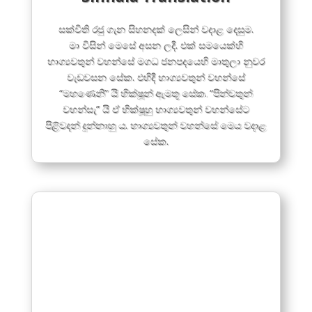
සක්විති රජු ගැන සිහනදක් ලෙසින් වදාළ දෙසු​ම.
මා විසින් මෙසේ අසන ලදී. එක් සමයෙක්හි
භාග්‍යවතුන් වහන්සේ මගධ ජනපදයෙහි මාතුලා නුවර
වැඩවසන සේක. එහිදී භාග්‍යවතුන් වහන්සේ
“මහණෙනි” යි භික්ෂූන් ඇමතූ සේක. “පින්වතුන්
වහන්සැ” යි ඒ භික්ෂූහු භාග්‍යවතුන් වහන්සේට
පිළිවදන් දුන්නාහු ය. භාග්‍යවතුන් වහන්සේ මෙය වදාළ
සේක.