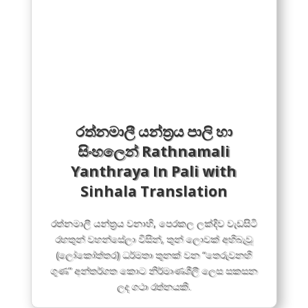
රත්නමාලී යන්ත්‍රය පාලි හා
සිංහලෙන් Rathnamali
Yanthraya In Pali with
Sinhala Translation
රත්නමාලී යන්ත්‍රය වනාහි, පෙරකල ලක්දිව වැඩසිටි
රහතුන් වහන්සේලා විසින්, තුන් ලොවක් අභිබැවූ
(ලෝකෝත්තර) ධර්මතා තුනක් වන “තෙරුවනහි
ගුණ” අන්තර්ගත කොට නිර්මාණශීලී ලෙස සකසන
ලද ගථා රත්නයකි.