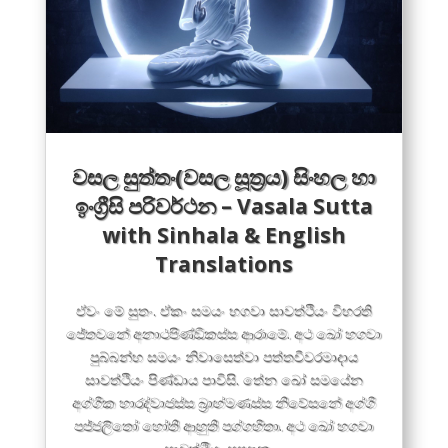
වසල සුත්තං(වසල සූත්‍ර​ය) සිංහල හා
ඉංග්‍රීසි පරිවර්ථන – Vasala Sutta
with Sinhala & English
Translations
ඒවං මේ සුතං. ඒකං සමයං භගවා සාවත්ථියං විහරති
ජේතවනේ අනාථපිණ්ඩිකස්ස ආරාමේ. අථ ඛෝ භගවා
පුබ්බන්හ සමයං නිවාසෙත්වා පත්තචීවරමාදාය
සාවත්ථියං පිණ්ඩාය පාවිසි. තේන ඛෝ සමයේන
අග්ගික භාරද්වාජස්ස බ්‍රාහ්මණස්ස නිවේසනේ අග්ගි
පජ්ජලිතෝ හෝති ආහුති පග්ගහිතා. අථ ඛෝ භගවා