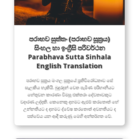
පරාභව සුත්තං (පරාභව සූත්‍රය)
සිංහල හා ඉංග්‍රීසි පරිවර්ථන
Parabhava Sutta Sinhala
English Translation
පරාභව සූත්‍රය මංගල සූත්‍රයේ ප්‍රතිවිරෝධතාව සේ
සැලකිය හැකියි. බුදුරදුන් වෙත පැමිණ පරිහානියට
හේතුවන කාරණා විමසූ එක්තරා දේවතාවකුට
වදාරණ ලද්දකි. කෙනෙකු දහමට ඇළුම් කරතොත් හේ
උන්නතියට ද දහමට ද්වේෂ කරතොත් අවනතියට ද
පත්වේය යන ආදී කරුණු මෙහි අන්තර්ගත වේ.