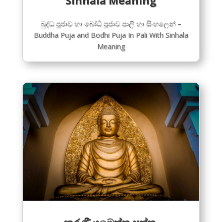
Sinhala Meaning
බුද්ධ පූජාව හා බෝධි පූජාව පාලි හා සිංහලෙන් –
Buddha Puja and Bodhi Puja In Pali With Sinhala
Meaning