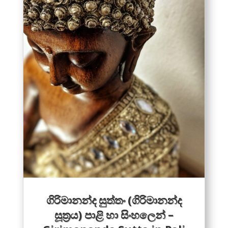
ගිරිමානන්ද සුත්තං (ගිරිමානන්ද
සූත්‍රය) පාළි හා සිංහලෙන් –