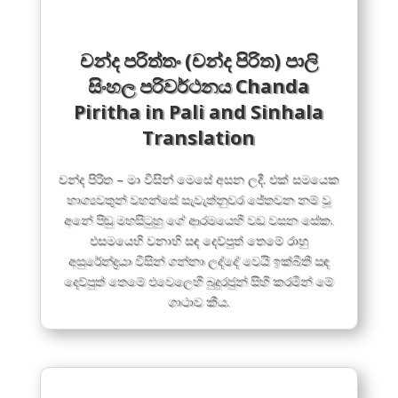
චන්ද පරිත්තං (චන්ද පිරිත) පාලි
සිංහල පරිවර්ථනය Chanda
Piritha in Pali and Sinhala
Translation
චන්ද පිරිත – මා විසින් මෙසේ අසන ලදී. එක් සමයෙක
භාග්‍යවතුන් වහන්සේ සැවැත්නුවර ජේතවන නම් වූ
අනේ පිඬු මහසිටුහු ගේ ආරමයෙහි වඩ වසන සේක.
එසමයෙහි වනාහි සඳ දෙව්පුත් තෙමේ රාහු
අසුරේන්ද්‍රයා විසින් ගන්නා ලද්දේ වෙයි ඉක්බිති සඳ
දෙව්පුත් තෙමේ එවෙලෙහි බුදුරජුන් සිහි කරමින් මේ
ගාථාව කීය.