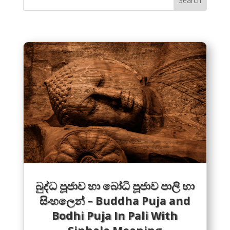
බුද්ධ පූජාව හා බෝධි පූජාව පාලි හා
සිංහලෙන් – Buddha Puja and
Bodhi Puja In Pali With