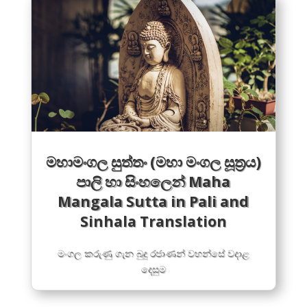
මහාමංගල සුත්තං (මහා මංගල සූත්‍රය)
පාලි හා සිංහලෙන් Maha
Mangala Sutta in Pali and
Sinhala Translation
මංගල කරුණු ගැන බුදු රජාණන් වහන්සේ වදාළ
දෙසුම