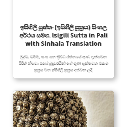
ඉසිගි​ලි සුත්තං (ඉසිගි​ලි සූත්‍රය) සිංහල
අර්ථය සමග. Isigili Sutta in Pali
with Sinhala Translation
බුද්ධ, ධම්ම, සංඝ යන ත්‍රිවිධ රත්නයේ ගුණ දැක්වෙන
පිරිත් නිමවා පසේ බුදුවරයින් ගේ ගුණ දැක්වෙන එකම
සූත්‍රය වන ඉසිගිලි සූත්‍රය දක්වන ලදී.