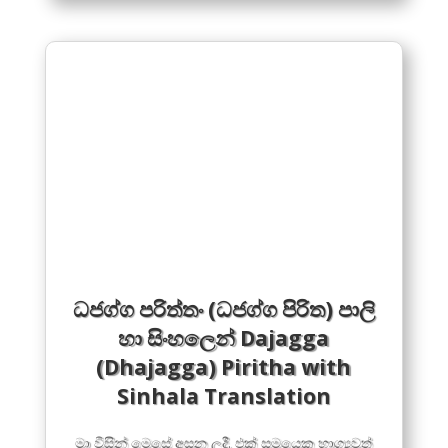
ධජග්ග පරිත්තං (ධජග්ග පිරිත) පාලි
හා සිංහලෙන් Dajagga
(Dhajagga) Piritha with
Sinhala Translation
මා විසින් මෙසේ අසන ලදී. එක් සමයෙක භාග්‍යවත්