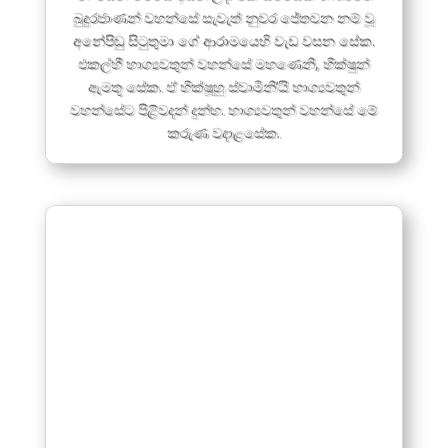
බුදුරජාණන් වහන්සේ සැවැත් නුවර ජේතවන නම් වූ
අනේපිඬු සිටුතුමා ගේ ආරාමයෙහි වැඩ වසන සේක.
එකල්හී භාග්‍යවතුන් වහන්සේ මහණෙනි, භික්ෂුන්
ඇමතූ සේක. ඒ භික්ෂූහු ස්වාමිනි’යි භාග්‍යවතුන්
වහන්සේට පිළිවදන් දුන්හ. භාග්‍යවතුන් වහන්සේ මේ
කරුණ වදාළසේක.