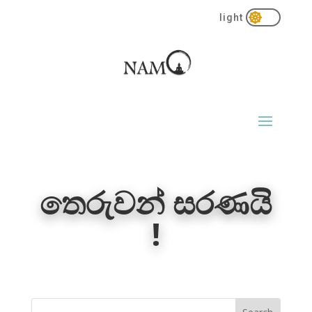

තෙරුවන් සරණයි
!