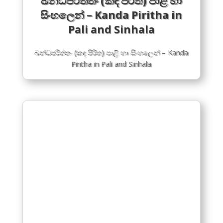
ඛන්ධපරිත්තං (කඳ පිරිත) පාළි හා
සිංහලෙන් – Kanda Piritha in
Pali and Sinhala
ඛන්ධපරිත්තං (කඳ පිරිත) පාළි හා සිංහලෙන් – Kanda
Piritha in Pali and Sinhala