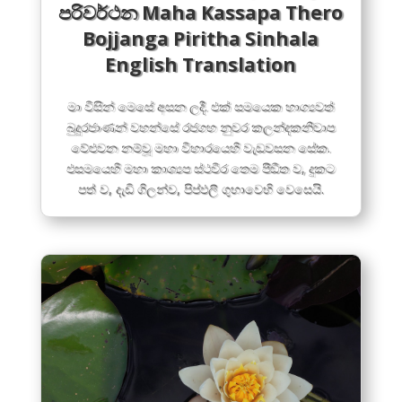
පරිවර්ථන Maha Kassapa Thero
Bojjanga Piritha Sinhala
English Translation
මා විසින් මෙසේ අසන ලදී. එක් සමයෙක භාග්‍යවත්
බුදුරජාණන් වහන්සේ රජගහ නුවර කලන්දකනිවාප
වේළුවන නම්වූ මහා විහාරයෙහි වැඩවසන සේක.
එසමයෙහි මහා කාශ්‍යප ස්ථවිර තෙම පීඩීත ව, දුකට
පත් ව, දැඩි ගිලන්ව, පිප්ඵලී ගුහාවෙහි වෙසෙයි.