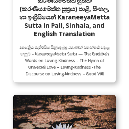
කරණීයමෙත්ත සුත්තං
(කරණීයමෙත්ත සූත්‍රය) පාළි, සිංහල,
හා ඉංග්‍රීසියෙන් KaraneeyaMetta
Sutta in Pali, Sinhala, and
English Translation
මෛත්‍රිය පැතිරවීම පිළිබඳ බුදු රජාණන් වහන්සේ වදාළ
දෙසුම – KaraneeyaMetta Sutta — The Buddha’s
Words on Loving-Kindness – The Hymn of
Universal Love – Loving-Kindness -The
Discourse on Loving-kindness – Good Will