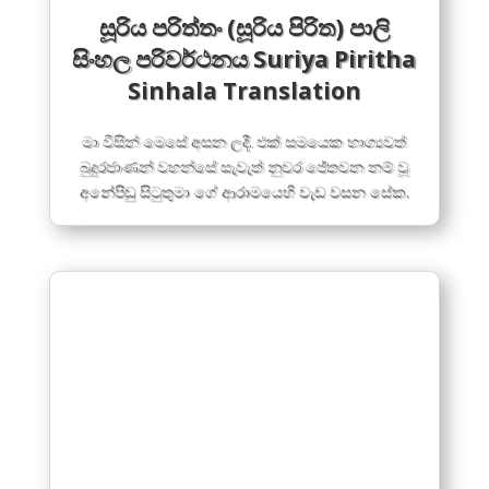
සූරිය පරිත්තං (සූරිය පිරිත) පාලි
සිංහල පරිවර්ථනය Suriya Piritha
Sinhala Translation
මා විසින් මෙසේ අසන ලදී. එක් සමයෙක භාග්‍යවත්
බුදුරජාණන් වහන්සේ සැවැත් නුවර ජේතවන නම් වූ
අනේපිඬු සිටුතුමා ගේ ආරාමයෙහි වැඩ වසන සේක.