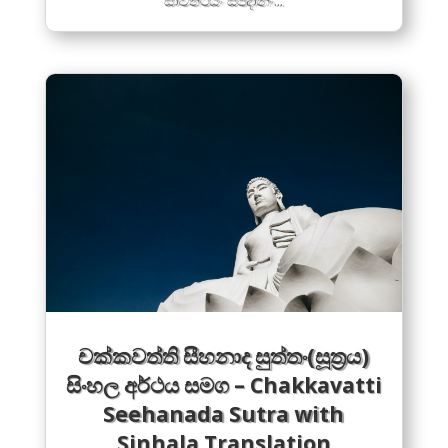
සාවත්ථියං සපදානං...
චක්කවත්ති සීහනාද සුත්තං(සූත්‍රය)
සිංහල අර්ථය සම​ග – Chakkavatti
Seehanada Sutra with
Sinhala Translation