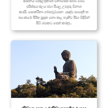
ආසනය සේදුඋදකම්පි විනාසෙසි සබ්බ මෙව
පරිස්සයංජලය පවා සියලු උවදුරු විනාශ
කරයි. සොත්ථිනා ගබ්භවුට්ඨානං යඤ්ච සාදෙති තං
ඛණෙමේ පිරිත ප්‍රසූත නො කළ හැකිව පීඩා විඳිමින්
සිටි මවකට සෙත් කරනු...