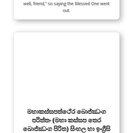
well, friend,” so saying the Blessed One went
out.
මහාකස්සපත්ථේර බොජ්ඣංග
පරිත්තං (මහා කස්සප තෙර
බොජ්ඣංග පිරිත) සිංහල හා ඉංග්‍රීසි