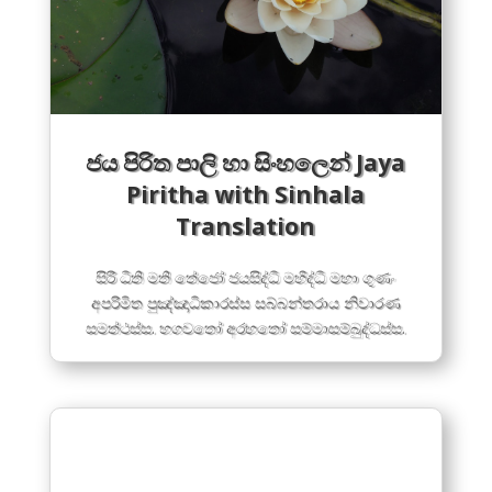
ජය පිරිත පාලි හා සිංහලෙන් Jaya
Piritha with Sinhala
Translation
සිරි ධිති මති තේජෝ ජයසිද්ධි මහිද්ධි මහා ගුණං
අපරිමිත පුඤ්ඤාධිකාරස්ස සබ්බන්තරාය නිවාරණ
සමත්ථස්ස. භගවතෝ අරහතෝ සම්මාසම්බුද්ධස්ස.