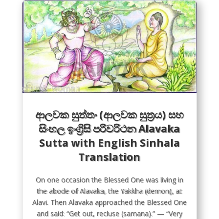
ආලවක සුත්තං (ආලවක සුත්‍රය) සහ
සිංහල ඉංග්‍රිසි පරිවරිථන Alavaka
Sutta with English Sinhala
Translation
On one occasion the Blessed One was living in
the abode of Alavaka, the Yakkha (demon), at
Alavi. Then Alavaka approached the Blessed One
and said: “Get out, recluse (samana).” — “Very