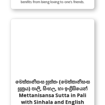
benifits from bieng loving to one’s friends.
මෙත්තානිසංස සුත්තං (මෙත්තානිසංස
සූත්‍රය) පාලි, සිංහල, හා ඉංග්‍රිසියෙන්
Mettanisansa Sutta in Pali