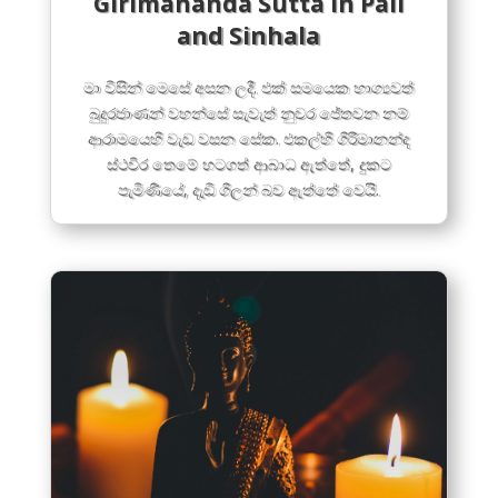
Girimananda Sutta in Pali
and Sinhala
මා විසින් මෙසේ අසන ලදී. එක් සමයෙක භාග්‍යවත්
බුදුරජාණන් වහන්සේ සැවැත් නුවර ජේතවන නම්
ආරාමයෙහි වැඩ වසන සේක. එකල්හි ගිරිමානන්ද
ස්ථවිර තෙමේ හටගත් ආබාධ ඇත්තේ, දුකට
පැමිණියේ, දැඩි ගිලන් බව ඇත්තේ වෙයි.