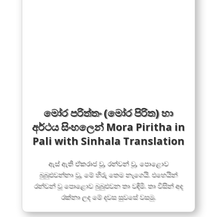
මෝර පරිත්තං (මෝර පිරිත) හා
අර්ථය සිංහලෙන් Mora Piritha in
Pali with Sinhala Translation
ඇස් ඇති ඒකරාජ වූ, රන්වන් වූ, පොළොව
බුබුළුවන්නා වූ, මේ හිරු තෙම නැගෙයි. එහෙයින්
රන්වන් වූ පොළොව බුබුළුවන තා වඳිමි. තා විසින් අද
රක්නා ලද මේ දවස සුවසේ වසමු.