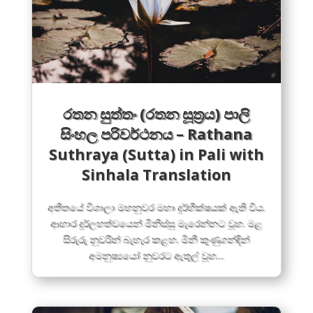
රතන සුත්තං (රතන සූත්‍රය) පාලි
සිංහල පරිවර්ථනය – Rathana
Suthraya (Sutta) in Pali with
Sinhala Translation
අතීතයේ විශාලා මහනුවර මහා දුර්භීක්ෂයක් ඇති විය.
ආහාර දුර්ලභත්වයෙන් මිනිස්සු මැරෙන්නට වූහ. මළ
සිරුරු නුවරින් බැහැර කළහ. මිනී කුණුගන්ඳින්
අමනුෂ්‍යයෝ නුවරට ඇතුල් වූහ…