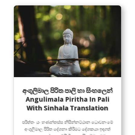
අංගුලිමාල පිරිත පාලි ​හා සිංහලෙ​න්
Angulimala Piritha In Pali
With Sinhala Translation
පරිත්තං යං භණන්තස්ස නිසින්නට්ඨාන ධොවනංමේ
අංගුලිමාල පිරිත දේශනා කිරීමට දේශකයා ඉඳගත්