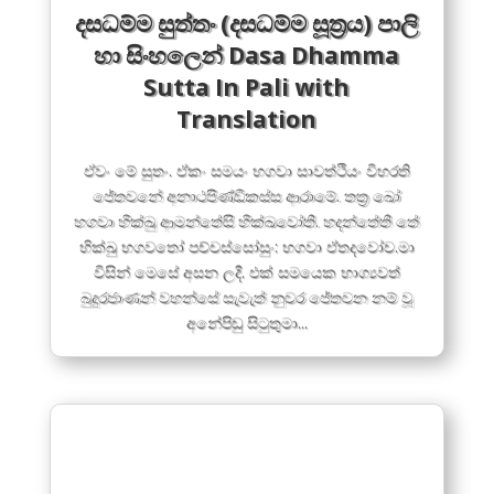
දසධම්ම සුත්තං (දසධම්ම සූත්‍රය) පාලි
හා සිංහලෙන් Dasa Dhamma
Sutta In Pali with
Translation
ඒවං මේ සුතං. ඒකං සමයං භගවා සාවත්ථියං විහරති
ජේතවනේ අනාථපිණ්ඩිකස්ස ආරාමේ. තත්‍ර ඛෝ
භගවා භික්ඛු ආමන්තේසි භික්ඛවෝති. භදන්තේති තේ
භික්ඛු භගවතෝ පච්චස්සෝසුං: භගවා ඒතදවෝච.මා
විසින් මෙසේ අසන ලදී. එක් සමයෙක භාග්‍යවත්
බුදුරජාණන් වහන්සේ සැවැත් නුවර ජේතවන නම් වූ
අනේපිඬු සිටුතුමා...