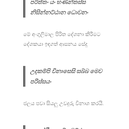
පරිත්තං යං භණන්තස්ස
නිසින්නට්ඨාන ධොවනං
මේ අංගුලිමාල පිරිත දේශනා කිරීමට
දේශකයා ඉඳගත් ආසනය සේදු
උදකම්පි විනාසෙසි සබ්බ මෙව
පරිස්සයං
ජලය පවා සියලු උවදුරු විනාශ කරයි.