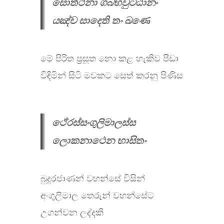
සොත්ථිනා ගබ්භවුට්ඨානං
යඤ්ච සාදෙති තං ඛණෙ
මේ පිරිත ප්‍රසූත නො කළ හැකිව පීඩා
විඳිමින් සිටි මවකට සෙත් කරනු පිණිස
ථේරස්සංගුලිමාලස්ස
ලොකනාථෙන භාසිතං
බුදුරජාණන් වහන්සේ විසින්
අංගුලිමාල තෙරුන් වහන්සේට
උගන්වන ලද්දකි