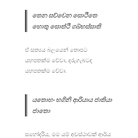
තෙන සච්චෙන සොථිතෙ
හොතු සොත්ථි ගබ්භස්සාති
ඒ සත්‍යය බලයෙන් තොපට
යහපතක්ම වේවා, දරුගැබටද
යහපතක්ම වේවා.
යතොහං භගිනි ආරියාය ජාතියා
ජාතො
සහෝදරිය, මම යම් අවස්ථාවක් ආර්ය