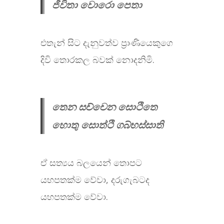
ජීවිතා වොරො පෙතා
එතැන් සිට දැනුවත්ව ප්‍රාණියෙකුගෙ
දිවි තොරකල බවක් නොදනිමි.
තෙන සච්චෙන සොථිතෙ
හොතු සොත්ථි ගබ්භස්සාති
ඒ සත්‍යය බලයෙන් තොපට
යහපතක්ම වේවා, දරුගැබටද
යහපතක්ම වේවා.