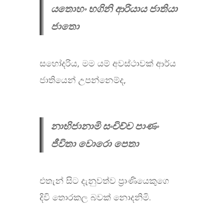
යතොහං භගිනි ආරියාය ජාතියා
ජාතො
සහෝදරිය, මම යම් අවස්ථාවක් ආර්ය
ජාතියෙන් උපන්නෙම්ද,
නාභිජානාමි සංචිච්ච පාණං
ජීවිතා වොරො පෙතා
එතැන් සිට දැනුවත්ව ප්‍රාණියෙකුගෙ
දිවි තොරකල බවක් නොදනිමි.