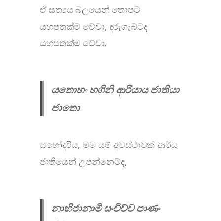
ඒ සත්‍යය බලයෙන් තොපට
යහපතක්ම වේවා, දරුගැබටද
යහපතක්ම වේවා.
යතොහං භගිනි ආරියාය ජාතියා
ජාතො
සහෝදරිය, මම යම් අවස්ථාවක් ආර්ය
ජාතියෙන් උපන්නෙම්ද,
නාභිජානාමි සංචිච්ච පාණං