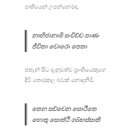
ජාතියෙන් උපන්නෙම්ද,
නාභිජානාමි සංචිච්ච පාණං
ජීවිතා වොරො පෙතා
එතැන් සිට දැනුවත්ව ප්‍රාණියෙකුගෙ
දිවි තොරකල බවක් නොදනිමි.
තෙන සච්චෙන සොථිතෙ
හොතු සොත්ථි ගබ්භස්සාති