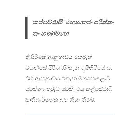
කප්පට්ඨායිං මහාතෙජං පරිත්තං
තං භණාමහෙ
ඒ පිරිතේ ආනුභාවය තෙරුන්
වහන්සේ පිරිත කී තැන ද පිහිටියේ ය.
එහි ආනුභාවය එතැන මහපොළොව
පවත්නා තුරුම පවතී. එය කල්පස්ථායි
ප්‍රාතිහාර්යයක් බව කියා තිබේ.