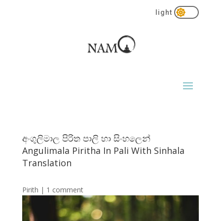

අංගුලිමාල පිරිත පාලි ​හා සිංහලෙ​න්
Angulimala Piritha In Pali With Sinhala
Translation
Pirith
|
1 comment