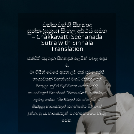
චක්කවත්ති සීහනාද
සුත්තං(සූත්‍රය) සිංහල අර්ථය සම​ග
– Chakkavatti Seehanada
Sutra with Sinhala
Translation
සක්විති රජු ගැන සිහනදක් ලෙසින් වදාළ දෙසු​
ම.
මා විසින් මෙසේ අසන ලදී. එක් සමයෙක්හි
භාග්‍යවතුන් වහන්සේ මගධ ජනපදයෙහි
මාතුලා නුවර වැඩවසන සේක. එහිදී
භාග්‍යවතුන් වහන්සේ “මහණෙනි” යි භික්ෂූන්
ඇමතූ සේක. “පින්වතුන් වහන්සැ” යි ඒ
භික්ෂූහු භාග්‍යවතුන් වහන්සේට පිළිවදන්
දුන්නාහු ය. භාග්‍යවතුන් වහන්සේ මෙය වදාළ
සේක.