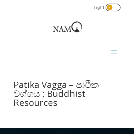

Patika Vagga – පාථික
වග්ග​ය : Buddhist
Resources