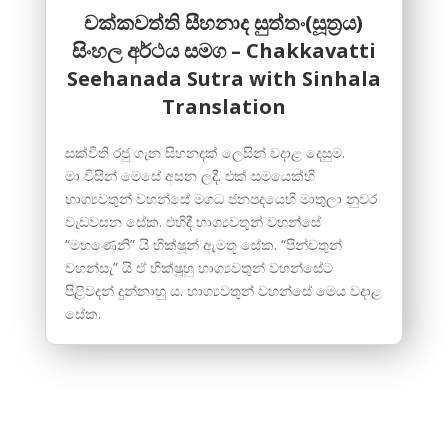
චක්කවත්ති සීහනාද සුත්තං(සූත්‍රය)
සිංහල අර්ථය සම​ග – Chakkavatti
Seehanada Sutra with Sinhala
Translation
සක්විති රජු ගැන සිහනදක් ලෙසින් වදාළ දෙසු​ම.
මා විසින් මෙසේ අසන ලදී. එක් සමයෙක්හි
භාග්‍යවතුන් වහන්සේ මගධ ජනපදයෙහි මාතුලා නුවර
වැඩවසන සේක. එහිදී භාග්‍යවතුන් වහන්සේ
“මහණෙනි” යි භික්ෂූන් ඇමතූ සේක. “පින්වතුන්
වහන්සැ” යි ඒ භික්ෂූහු භාග්‍යවතුන් වහන්සේට
පිළිවදන් දුන්නාහු ය. භාග්‍යවතුන් වහන්සේ මෙය වදාළ
සේක.