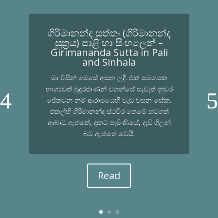
ගිරිමානන්ද සුත්තං (ගිරිමානන්ද
සූත්‍රය) පාළි හා සිංහලෙන් –
Girimananda Sutta in Pali
and Sinhala
මා විසින් මෙසේ අසන ලදී. එක් සමයෙක
භාග්‍යවත් බුදුරජාණන් වහන්සේ සැවැත් නුවර
ජේතවන නම් ආරාමයෙහි වැඩ වසන සේක.
එකල්හි ගිරිමානන්ද ස්ථවිර තෙමේ හටගත්
ආබාධ ඇත්තේ, දුකට පැමිණියේ, දැඩි ගිලන්
බව ඇත්තේ වෙයි.
Read