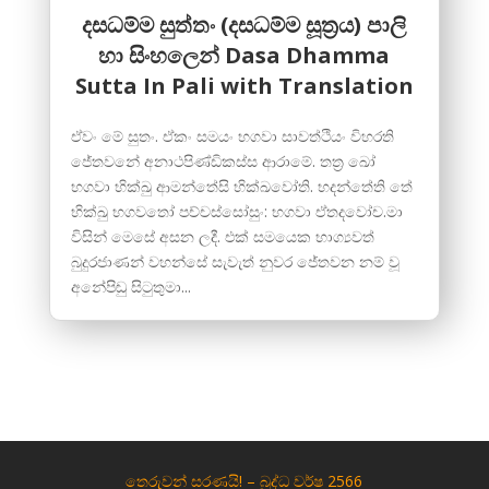
දසධම්ම සුත්තං (දසධම්ම සූත්‍රය) පාලි
හා සිංහලෙන් Dasa Dhamma
Sutta In Pali with Translation
ඒවං මේ සුතං. ඒකං සමයං භගවා සාවත්ථියං විහරති
ජේතවනේ අනාථපිණ්ඩිකස්ස ආරාමේ. තත්‍ර ඛෝ
භගවා භික්ඛු ආමන්තේසි භික්ඛවෝති. භදන්තේති තේ
භික්ඛු භගවතෝ පච්චස්සෝසුං: භගවා ඒතදවෝච.මා
විසින් මෙසේ අසන ලදී. එක් සමයෙක භාග්‍යවත්
බුදුරජාණන් වහන්සේ සැවැත් නුවර ජේතවන නම් වූ
අනේපිඬු සිටුතුමා...
තෙරුවන් සරණයි! – බුද්ධ වර්ෂ 2566