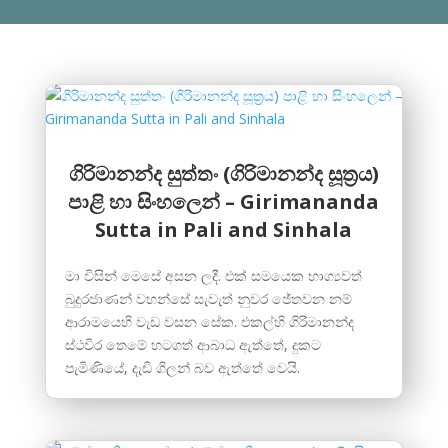
ගිරිමානන්ද සුත්තං (ගිරිමානන්ද සූත්‍රය)
පාළි හා සිංහලෙන් – Girimananda
Sutta in Pali and Sinhala
මා විසින් මෙසේ අසන ලදී. එක් සමයෙක භාග්‍යවත්
බුදුරජාණන් වහන්සේ සැවැත් නුවර ජේතවන නම්
ආරාමයෙහි වැඩ වසන සේක. එකල්හි ගිරිමානන්ද
ස්ථවිර තෙමේ හටගත් ආබාධ ඇත්තේ, දුකට
පැමිණියේ, දැඩි ගිලන් බව ඇත්තේ වෙයි.