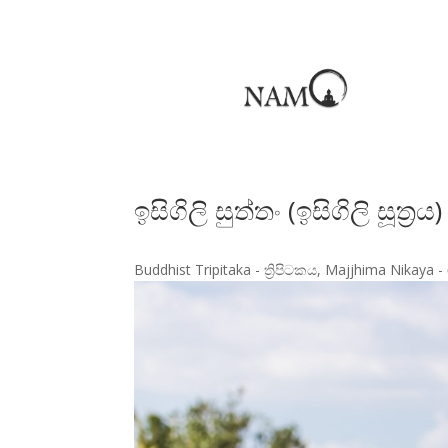
ඉසිගි​ලි සුත්තං (ඉසිගි​ලි සූත
Buddhist Tripitaka - ත්‍රිපිටක​ය
,
Majjhima Nikaya -