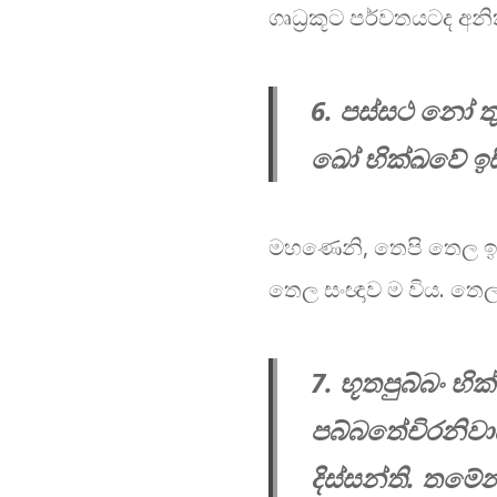
ගෘධ්‍රකූට පර්වතයටද අන
6. පස්සථ නෝ තු
ඛෝ භික්ඛවේ ඉස
මහණෙනි, තෙපි තෙල ඉසි
තෙල සංඥාව ම විය. තෙල 
7. භූතපුබ්බං භි
පබ්බතේචිරනිවාස
දිස්සන්ති. තමේන