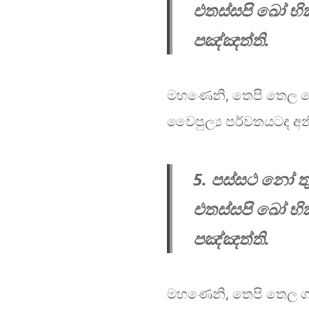
එතස්සපි ඛෝ භි
පඤ්ඤත්​ති.
මහණෙනි, තෙපි තෙල ව
වෛපුල්‍ය පර්වතයටද අන
5. පස්සථ නෝ ත
එතස්සපි ඛෝ භි
පඤ්ඤත්​ති.
මහණෙනි, තෙපි තෙල ගෘ