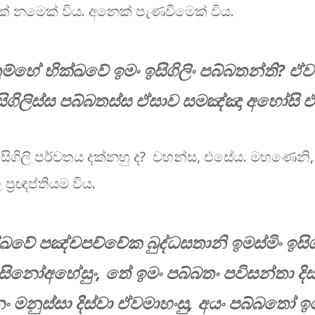
ික් නමෙක් විය. අනෙක් පැණවීමෙක් විය.
ම්හේ භික්ඛවේ ඉමං ඉසිගිලිං පබ්බතන්ති? ඒව
ිගිලිස්ස පබ්බතස්ස ඒසාව සමඤ්ඤා අහෝසි ඒස
ගිලි පර්වතය දක්නහු ද?​ වහන්ස, එසේය. මහණෙනි, 
ප්‍රඥප්තියම විය.
ක්ඛවේ පඤ්චපච්චේක බුද්ධසතානි ඉමස්මිං ඉසිගි
ිනෝඅහේසුං, තේ ඉමං පබ්බතං පවිසන්තා දිස්
ං මනුස්සා දිස්වා ඒවමාහංසු, අයං පබ්බතෝ ඉම