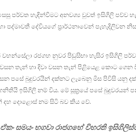
ු පර්ව​ත හැඳින්වීමට අනවශ්‍ය වුවත් ඉසිගිලි පව්ව හැ
ා පද්මාවතී දේවියගේ ප්‍රාර්ථනාවෙන් පැහැදිලිවන නිස
 වහන්සේලා රජගහ නුවර පිඬුසිඟා හැසිර ඉසිගිලි පර්
ෑ වසන තැන් හා දිවා වසන තැන් පිළියෙළ කොට ගෙන ව
ෙන පසේ බුදුවරයින් දක්නට ලැබෙනු මිස පිවිසි යනු
නිතියි ඉසිගිලි නම් විය. මේ සූත්‍රයේ පසේ බුදුවරයන
න් දහ දොළොස් නම සිටි බව කිය වේ.
, ඒකං සමයං භගවා රාජගහේ විහරති ඉසිගිලිස්ම