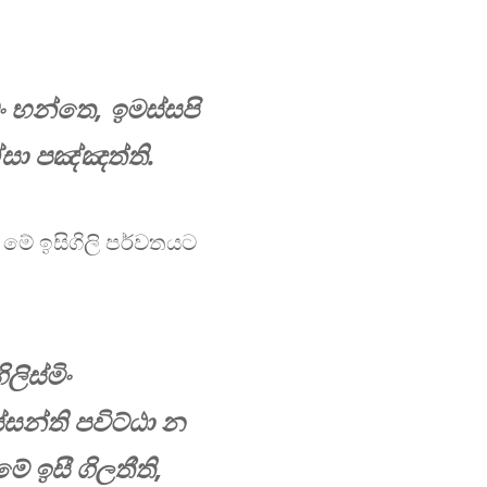
ං භන්තෙ, ඉමස්සපි
ා පඤ්ඤත්​ති.
මේ ඉසිගිලි පර්වතයට
ලිස්මිං
සන්ති පවිට්ඨා න
ේ ඉසී ගිලතීති,