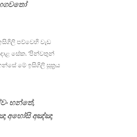
ඛූ භගවතෝ
සිගිලි පව්වෙහි වැඩ
දාළ සේක. ‘පින්වතුන්
න්සේ මේ ඉසිගිලි සූත්‍රය
ඒවං භන්තේ,
ඤා අහෝසි අඤ්ඤා