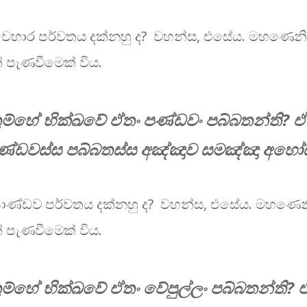
ෙහාර පර්වතය දක්නහු ද?​ වහන්ස, එසේය. මහණෙනි
් පැණවීමෙක් විය.
ුම්හේ භික්ඛවේ ඒතං පණ්ඩවං පබ්බතන්ති? ඒ
්ඩවස්ස පබ්බතස්ස අඤ්ඤාව සමඤ්ඤා අහෝසි 
ණ්ඩ​ව පර්වතය දක්නහු ද?​ වහන්ස, එසේය. මහණෙ
් පැණවීමෙක් විය.
ුම්හේ භික්ඛවේ ඒතං වේපුල්ලං පබ්බතන්ති? 