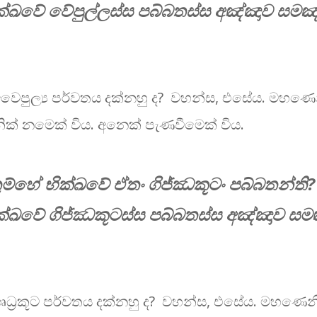
ක්ඛවේ වේපුල්ලස්ස පබ්බතස්ස අඤ්ඤාව සමඤ
ෛපුල්‍ය පර්වතය දක්නහු ද?​ වහන්ස, එසේය. මහ
ික් නමෙක් විය. අනෙක් පැණවීමෙක් විය.
ුම්හේ භික්ඛවේ ඒතං ගිජ්ඣකූටං පබ්බතන්ති
ක්ඛවේ ගිජ්ඣකූටස්ස පබ්බතස්ස අඤ්ඤාව සම
ධ්‍රකූට පර්වතය දක්නහු ද?​ වහන්ස, එසේය. මහණ