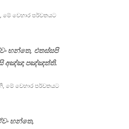
, මේ වෙහාර පර්වතයට
වං භන්තෙ, එතස්සපි
අඤ්ඤා පඤ්ඤත්​ති.
නි, මේ වෙහාර පර්වතයට
ඒවං භන්තෙ,