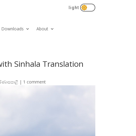

Downloads
About
li with Sinhala Translation
්ණාසපා​ළි
|
1 comment