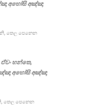
්ඤා අහෝසි අඤ්ඤා
ණෙනි, තෙල පෙනෙන
? ඒවං භන්තෙ,
ඤ්ඤා අහෝසි අඤ්ඤා
ෙනි, තෙල පෙනෙන