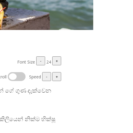
-
+
Font Size
24
roll
Speed
-
+
යින් ගේ ගුණ දැක්වෙන
ලියෙන් නික්ම භික්ෂූ