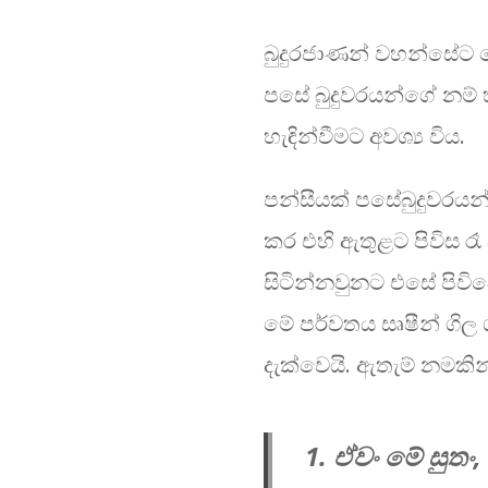
බුදුරජාණන් වහන්සේට සෙස
පසේ බුදුවරයන්ගේ නම් හ
හැඳින්වීමට අවශ්‍ය විය.
පන්සීයක් පසේබුදුවරයන්
කර එහි ඇතුළට පිවිස ර
සිටින්නවුනට එසේ පිවිස
මේ පර්වතය සෘෂීන් ගිල ග
දැක්වෙයි. ඇතැම් නමකි
1. ඒවං මේ සුතං