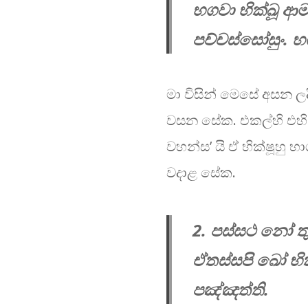
භගවා භික්ඛූ ආ
පච්චස්සෝසුං.
මා විසින් මෙසේ අසන ලද
වසන සේක. එකල්​හි එහි 
වහන්ස’ යි ඒ භික්ෂූහු භා
වදාළ සේක.
2. පස්සථ නෝ ත
ඒතස්සපි ඛෝ භි
පඤ්ඤත්ති.