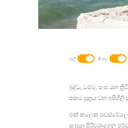
පාලි
සිංහල
බුද්ධ, ධම්ම, සංඝ යන ත්
එකම සූත්‍රය වන ඉසිගිලි ස
එක් කලෙක සවස්වේලෙහි 
සංඝයා පිරිවරාගෙන පර්