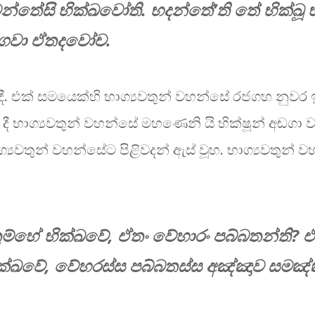
මන්තේසි භික්ඛවෝති. භදන්තේ’ති තේ භික්
 භගවා ඒතදවෝච.
ී. එක් සමයෙක්හි භාග්‍යවතුන් වහන්සේ රජගහ නුවර ඉ
දී භාග්‍යවතුන් වහන්සේ මහණෙනි යි භික්ෂූන් අඬගා ව
ග්‍යවතුන් වහන්සේට පිළිවදන් ඇස් වූහ. භාග්‍යවතුන් වහ
ුම්හේ භික්ඛවේ, ඒතං වේහාරං පබ්බතන්ති? 
ක්ඛවේ, වේහර​ස්ස පබ්බතස්ස අඤ්ඤාව සමඤ්