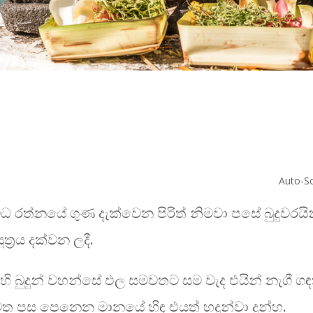
Auto-Sc
‍රිවිධ රත්නයේ ගුණ දැක්වෙන පිරිත් නිමවා පසේ බුදුවර
ූත්‍රය දක්වන ලදී.
බුදුන් වහන්සේ ඵල සමවතට සම වැද එයින් නැගී ගඳකි
වත පස පෙනෙන මානයේ හිඳ එයත් හදුන්වා දුන්හ.