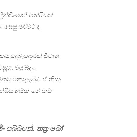
ඳින්වීමෙන් පන්සීයක්
ා සෙසු පර්වථ ද
ව​තය දෙබෑදොරක් විවෘත
ිසූහ. එය බලා
 දක්නට නොලැබේ. ඒ නිසා
් පන්සිය නමක ගේ නම්
ිං පබ්බතේ. තත්‍ර ඛෝ