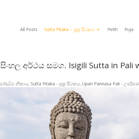
All Posts
Sutta Pitaka – සූත්‍ර පිටක​ය
Pirith
Puja
්‍රය) සිංහල අර්ථය සමග. Isigili Sutta in Pa
 මජ්ඣිම නිකා​ය
,
Sutta Pitaka - සූත්‍ර පිටක​ය
,
Upari Pannasa Pali - උපරිපණ