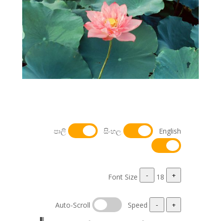
පාලි
සිංහල
English
-
+
Font Size
18
Auto-Scroll
Speed
-
+