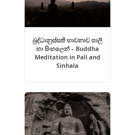
බුද්ධානුස්සති භාවනාව පාලි
හා සිංහලෙන් – Buddha
Meditation in Pali and
Sinhala