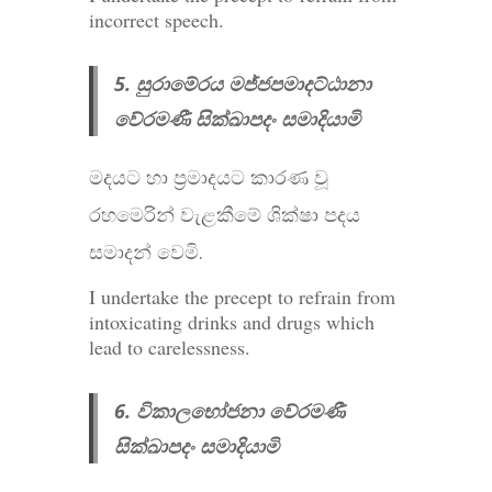
incorrect speech
.
5. සුරාමේරය මජ්ජපමාදට්ඨානා
වේරමණී සික්ඛාපදං සමාදියාමි
මදයට හා ප්‍රමාදයට කාරණ වූ
රහමෙරින් වැළකීමේ ශික්ෂා පදය
සමාදන් වෙමි.
I undertake the precept to refrain from
intoxicating drinks and drugs which
lead to carelessness.
6. විකාලභෝජනා වේරමණී
සික්ඛාපදං සමාදියාමි