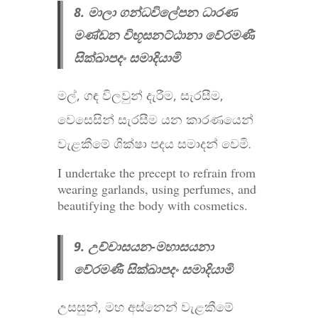
8. මාලා ගන්ධවිලේපන ධාරණ
මණ්ඩන විභූසනට්ඨානා වේරමණී
සික්ඛාපදං සමාදියාමි
මල්, ගඳ විලවුන් දැරීම, සැරසීම,
වෙසෙසින් සැරසීම යන කාරණයෙන්
වැළකීමේ ශික්ෂා පදය සමාදන් වෙමි.
I undertake the precept to refrain from
wearing garlands, using perfumes, and
beautifying the body with cosmetics.
9. උච්චාසයන-මහාසයනා
වේරමණී සික්ඛාපදං සමාදියාමි
උසසුන්, මහ අස්නෙන් වැළකීමේ