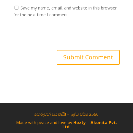
Save my name, email, and website in this browser
for the next time I comment.
Submit Comment
තෙරුවන් සරණයි! – බුද්ධ වර්ෂ 2566
Made with peace and love by
Hozty
–
Akonita Pvt.
Ltd
.