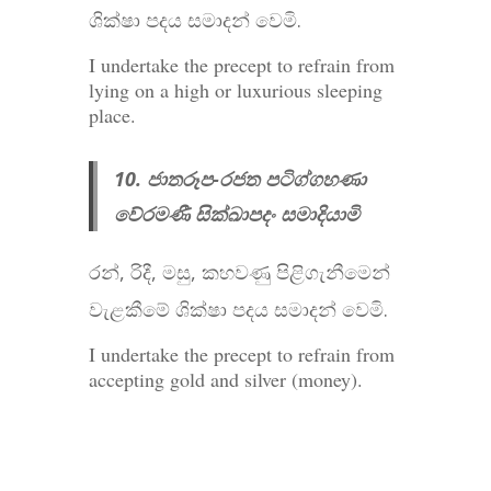
ශික්ෂා පදය සමාදන් වෙමි.
I undertake the precept to refrain from
lying on a high or luxurious sleeping
place.
10. ජාතරූප-රජත පටිග්ගහණා
වේරමණී සික්ඛාපදං සමාදියාමි
රන්, රිදී, මසු, කහවණු පිළිගැනීමෙන්
වැළකීමේ ශික්ෂා පදය සමාදන් වෙමි.
I undertake the precept to refrain from
accepting gold and silver (money).