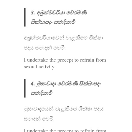
3. අබ්‍රහ්මචරියා වේරමණී
සික්ඛාපදං සමාදියාමි
අබ්‍රහ්මචරියාවෙන් වැළකීමේ ශික්ෂා
පදය සමාදන් වෙමි.
I undertake the precept to refrain from
sexual activity.
4. මුසාවාදා වේරමණී සික්ඛාපදං
සමාදියාමි
මුසාවාදයෙන් වැළකීමේ ශික්ෂා පදය
සමාදන් වෙමි.
I undertake the precept to
refrain from