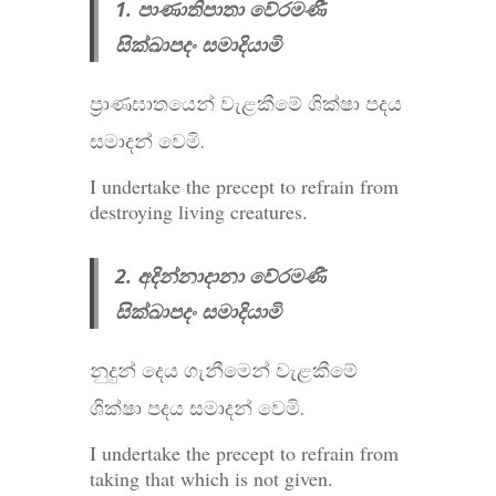
1. පාණාතිපාතා වේරමණී
සික්ඛාපදං සමාදියාමි
ප්‍රාණඝාතයෙන් වැළකීමේ ශික්ෂා පදය
සමාදන් වෙමි.
I undertake the precept to refrain from
destroying living creatures.
2. අදින්නාදානා වේරමණී
සික්ඛාපදං සමාදියාමි
නුදුන් දෙය ගැනීමෙන් වැළකීමේ
ශික්ෂා පදය සමාදන් වෙමි.
I undertake the precept to refrain from
taking that which is not given.