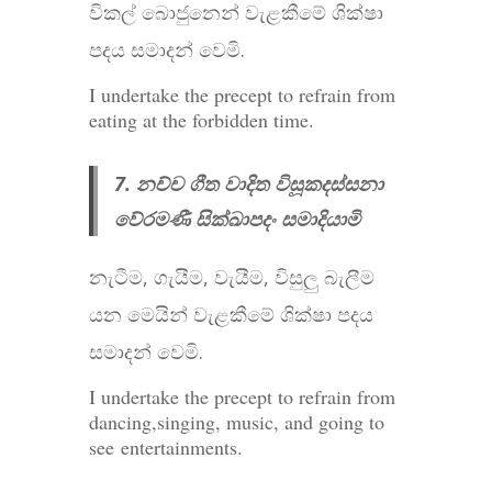
විකල් බොජුනෙන් වැළකීමේ ශික්ෂා
පදය සමාදන් වෙමි.
I undertake the precept to refrain from
eating at the forbidden time.
7. නච්ච ගීත වාදිත විසූකදස්සනා
වේරමණී සික්ඛාපදං සමාදියාමි
නැටීම, ගැයීම, වැයීම, විසුලු බැලීම
යන මෙයින් වැළකීමේ ශික්ෂා පදය
සමාදන් වෙමි.
I undertake the precept to refrain from
dancing,singing, music, and going to
see
entertainments
.