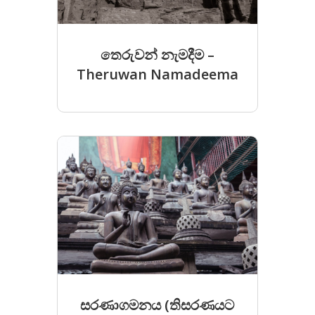
තෙරුවන් නැමදීම –
Theruwan Namadeema
සරණාගමනය (තිසරණයට