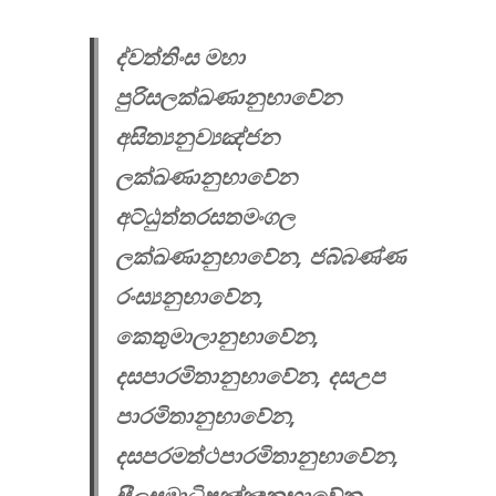
ද්වත්තිංස මහා
පුරිසලක්ඛණානුභාවේන
අසිත්‍යනුව්‍යඤ්ජන
ලක්ඛණානුභාවේන
අට්ඨුත්තරසතමංගල
ලක්ඛණානුභාවේන, ජබ්බණ්​ණ
රංස්‍යනුභාවේන,
කෙතුමාලානුභාවේන,
දසපාරමිතානුභාවේන, දසඋප
පාරමිතානුභාවේන,
දසපරමත්ථපාරමිතානුභාවේන,
සීලසමාධිපඤ්ඤානුභාවේන