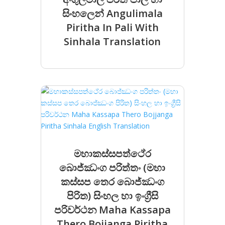
සිංහලෙ​න් Angulimala
Piritha In Pali With
Sinhala Translation
මහාකස්සපත්ථේර
බොජ්ඣංග පරිත්තං (මහා
කස්සප තෙර බොජ්ඣංග
පිරිත) සිංහල හා ඉංග්‍රීසි
පරිවර්ථන Maha Kassapa
Thero Bojjanga Piritha