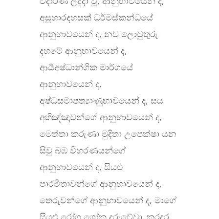
වදාරණ ලද්දා වූ, ආනුභාවයෙන් ද,
අසූහාරදහසක් ධර්මස්කන්ධයේ
ආනුභාවයෙන් ද, නව ලොවුතුරු
දහමේ ආනුභාවයෙන් ද,
ආර්‍යඅෂ්ධාන්ගික මාර්ගයේ
ආනුභාවයෙන් ද,
අෂ්ධසමාපත්‍යාණුභාවයෙන් ද, සය
අභිඤ්ඤාවන්ගේ ආනුභාවයෙන් ද,
මෙත්තා කරුණා මුදිතා උපෙක්ෂා යන
සිවු බඹ විහරණයන්ගේ
ආනුභාවයෙන් ද, සියළු
පාරමිතාවන්ගේ ආනුභාවයෙන් ද,
තෙරුවන්ගේ ආනුභාවයෙන් ද, මාගේ
සියළු රෝග ශෝක දුරුවේවා. කරදර