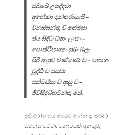
සබ්බේ උපද්දවා
අනේකා අන්තරායාපි –
විනස්සන්තූ ච තේජසා
ජය සිද්ධි ධනං ලාභං –
සොත්ථිභාග්‍යං සුඛං බලං
සිරි ආයුච වණ්ණො ච – භොගං
චුද්ධි ච යසවා
සත්වස්සා ච ආයු ච –
ජීවසිද්ධිභවන්තු තේ.
දුක් රෝග භය වෛර ශෝක ද, කරදර
සමනය වේවා. නොයෙක් අනතුරු