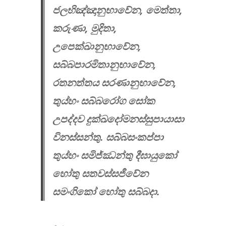
ජලභිඤ්ඤානුභාවේන, මෙත්තා,
කරුණා, මුදිතා,
උපෙක්ඛානුභාවේන,
සබ්බපාරමිතානුභාවේන,
රතනත්තය සරණානුභාවේන,
තුය්හං සබ්බරෝග සෝක
උපද්දව දුක්ඛදෝමනස්සුපායාසා
විනස්සන්තු. සබ්බසංකප්පා
තුය්හං සමිජ්ඣන්තු දීඝායුකෝ
හෝතු සතවස්සජීවේන
සමංගිකෝ හෝතු සබ්බදා.