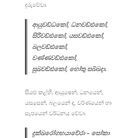
දුරුවේවා.
ආයුවඩ්ධකෝ, ධනවඩ්ඪකෝ,
සිරිවඩ්ඪකෝ, යසවඩ්ඪකෝ,
බලවඩ්ඪකෝ,
වණ්ණවඩ්ඪකෝ,
සුඛවඩ්ඪකෝ, හෝතු සබ්බදා.
සියළු කළ්හි, ආයුෂෙන්, ධනයෙන්,
යසසෙන්, බලයෙන් ද, වර්ණයෙන් හා
සැපයෙන් වර්ධනය වේවා.
දුක්ඛරෝගභයාවේරා – සෝකා