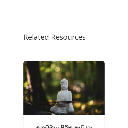
Related Resources
අංගුලිමාල පිරිත පාලි ​හා