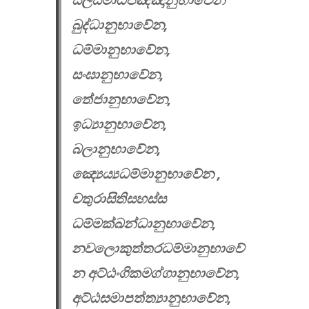
බුද්ධානුභාවේන,
ධම්මානුභාවේන,
සංඝානුභාවේන,
තේජානුභාවේන,
ඉධ්‍යානුභාවේන,
බලානුභාවේන,
ඤ්‍යෙය්‍යධම්මානුභාවේ​න ,
චතුරාසිතිසහස්ස
ධම්මක්ඛන්ධානුභාවේන,
නවලොකුත්තරධම්මානුභාවේ
න අට්ඨංගිකමග්ගානුභාවේන,
අට්ඨසමාපත්ත්‍යානුභාවේන,