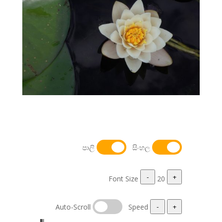
පාලි
සිංහල
-
+
Font Size
20
Auto-Scroll
Speed
-
+