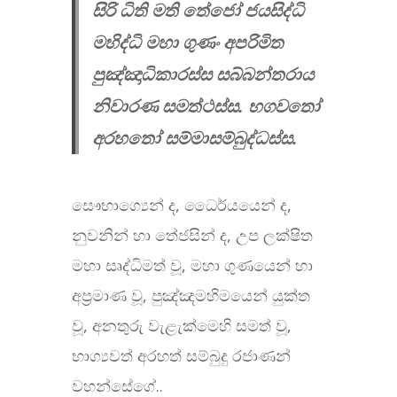
සිරි ධිති මති තේජෝ ජයසිද්ධි
මහිද්ධි මහා ගුණං අපරිමිත
පුඤ්ඤාධිකාරස්ස සබ්බන්තරාය
නිවාරණ සමත්ථස්ස. භගවතෝ
අරහතෝ සම්මාසම්බුද්ධස්ස.
සෞභාග්‍යෙන් ද, ධෛර්යයෙන් ද,
නුවනින් හා තේජසින් ද, උප ලක්ෂිත
මහා සෘද්ධිමත් වූ, මහා ගුණයෙන් හා
අප්‍රමාණ වූ, පුඤ්ඤමහිමයෙන් යුක්ත
වූ, අනතුරු වැළැක්මෙහි සමත් වූ,
භාග්‍යවත් අරහත් සම්බුදු රජාණන්
වහන්සේගේ..