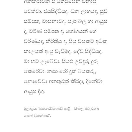
අන්තරාවන් ඒ තේජසෙන් විනාස
වෙත්වා. ජයසිද්ධියද, ධන ලාභයද, සුව
සම්පත, වාසනාවද, සැප බල හා ආයුෂ
ද, වර්ණ සම්පත ද, භෝගයන් ගේ
වර්ණයද, කීර්තිය ද, සිය වසකට අධික
කාලයක් ආයු වැඩීමද, දේව සිද්ධියද,
මා හට ලැබේවා. සියළු උවදුරු දුරු
කෙරේවා. නසා රෝ දුක් බියකරු,
නොවේවා අනතුරක් කිසිදා, දිනේවා
ආයුෂ දිගු.
මූලාශ්‍රය: “මහමෙව්නාවේ පාළි – සිංහල පිරුවානා
පොත් වහන්සේ”.