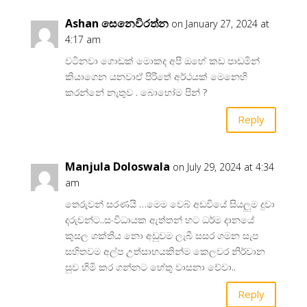
Ashan සෙනෙවිරත්න
on January 27, 2024 at
4:17 am
වටිනවා ගොඩක් මොකද අපි ඔහේ කඩ පාඩමින්
කියාගෙන යනවාඒ පිරිතේ අර්ථයක් මෙනෙහි
කරන්නේ නැතුව . බොහෝම පින් ?
Reply
Manjula Doloswala
on July 29, 2024 at 4:34
am
තෙරුවන් සරණයි …මෙම වෙබ් අඩවියේ සියලුම දුවා
දරුවන්ට..සංවිධායක ඇත්තන් හට ධර්ම දානයේ
කුසල ශක්තිය නො අඩුවම ලැබී සසර ගමන සැප
සහිතවම අල්ප උත්සාහයකින්ම කෙලවර නිර්වාන
සුව හිමි කර ගන්නට හේතු වාසනා වේවා..
Reply