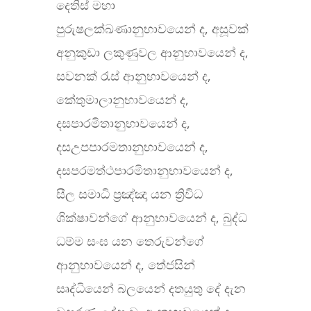
දෙතිස් මහා
පුරුෂලක්ඛණානුභාවයෙන් ද, අසූවක්
අනුකුඩා ලකුණුවල ආනුභාවයෙන් ද,
සවනක් රැස් ආනුභාවයෙන් ද,
කේතුමාලානුභාවයෙන් ද,
දසපාරමිතානුභාවයෙන් ද,
දසඋපපාරමතානුභාවයෙන් ද,
දසපරමත්ථපාරමිතානුභාවයෙන් ද,
සීල සමාධි ප්‍රඤ්ඤා යන ත්‍රිවිධ
ශික්ෂාවන්ගේ ආනුභාවයෙන් ද, බුද්ධ
ධම්ම සංඝ යන තෙරුවන්ගේ
ආනුභාවයෙන් ද, තේජසින්
සෘද්ධියෙන් බලයෙන් දතයුතු දේ දැන