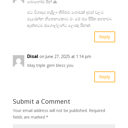
බොහෝම පින් 🙏
මට විශාදය හැදිලා තිබිච්ච ගොඩක් දවස් වලට
මැරෙන්න හිතෙනකොට මං මේ ජය පිරිත අහනවා.
ඇත්තටම ඕගොල්ලන්ට ලොකු පිනක්.
Reply
Disal
on June 27, 2025 at 1:14 pm
May triple gem bless you
Reply
Submit a Comment
Your email address will not be published.
Required
fields are marked
*