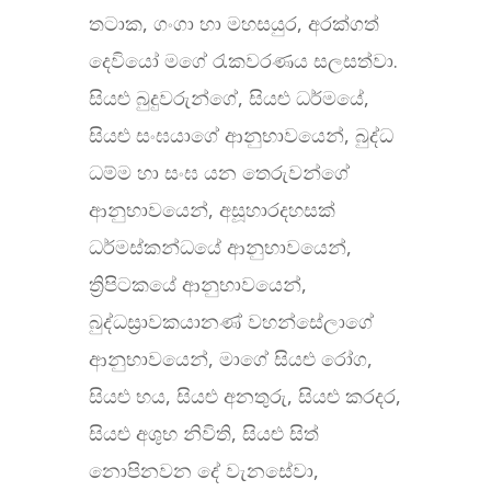
තටාක, ගංගා හා මහසයුර, අරක්ගත්
දෙවියෝ මගේ රැකවරණය සලසත්වා.
සියළු බුදුවරුන්ගේ, සියළු ධර්මයේ,
සියළු සංඝයාගේ ආනුභාවයෙන්, බුද්ධ
ධම්ම හා සංඝ යන තෙරුවන්ගේ
ආනුභාවයෙන්, අසූහාරදහසක්
ධර්මස්කන්ධයේ ආනුභාවයෙන්,
ත්‍රිපිටකයේ ආනුභාවයෙන්,
බුද්ධස්‍රාවකයානණ් වහන්සේලාගේ
ආනුභාවයෙන්, මාගේ සියළු රෝග,
සියළු භය, සියළු අනතුරු, සියළු කරදර,
සියළු අශුභ නිවිති, සියළු සිත්
නොපිනවන දේ වැනසේවා,