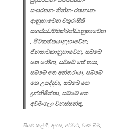
සංඝරතනං තින්නං රතනානං
ආනුභාවේන චතුරාසීති
සහස්සධම්මක්ඛන්ධානුභාවේන
, පිටකත්තයානුභාවේන,
ජිනසාවකානුභාවේන, සබ්බේ
තෙ රෝගා, සබ්බේ තේ භයා,
සබ්බේ තෙ අන්තරායා, සබ්බේ
තෙ උපද්දවා, සබ්බේ තෙ
දුන්නිමිත්තා, සබ්බේ තෙ
අවමංගලා විනස්සන්තු.
සියළු කල්හි, අහස, පර්වථ, වණ බිම්,