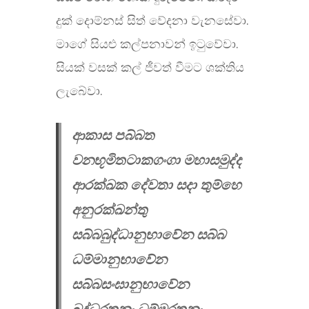
දුක් දොම්නස් සිත් වේදනා වැනසේවා.
මාගේ සියළු කල්පනාවන් ඉටුවේවා.
සියක් වසක් කල් ජීවත් වීමට ශක්තිය
ලැබේවා.
ආකාස පබ්බත
වනභූමිතටාකගංගා මහාසමුද්ද
ආරක්ඛක දේවතා සදා තුම්හෙ
අනුරක්ඛන්තු
සබ්බබුද්ධානුභාවේන සබ්බ
ධම්මානුභාවේන
සබ්බසංඝානුභාවේන
බුද්ධරතනං ධම්මරතනං