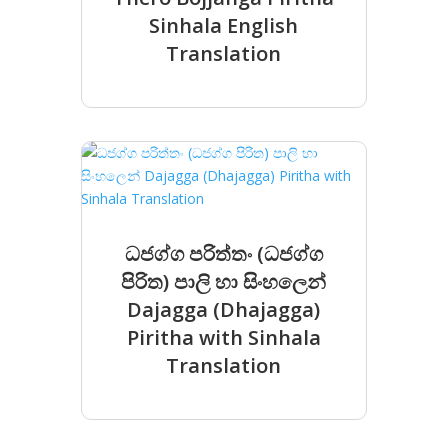
Sinhala English
Translation
ධජග්ග පරිත්තං (ධජග්ග
පිරිත) පාලි හා සිංහලෙන්
Dajagga (Dhajagga)
Piritha with Sinhala
Translation