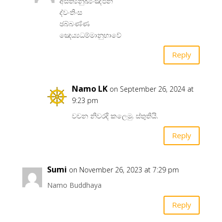
අසිත්‍යනුඛ්‍යංඤ්ජන
ද්වංතිංස
ඡබ්බණ්ණ
ඤෙය්‍යධම්මානුභාවේ
Reply
Namo LK
on September 26, 2024 at
9:23 pm
වච​න නිවරදි කලෙමු. ස්තුතියි.
Reply
Sumi
on November 26, 2023 at 7:29 pm
Namo Buddhaya
Reply